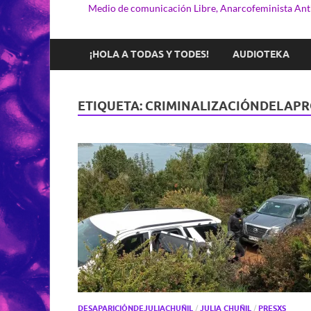
Medio de comunicación Libre, Anarcofeminista Anti
¡HOLA A TODAS Y TODES!
AUDIOTEKA
ETIQUETA:
CRIMINALIZACIÓNDELAPR
DESAPARICIÓNDEJULIACHUÑIL
/
JULIA CHUÑIL
/
PRESXS