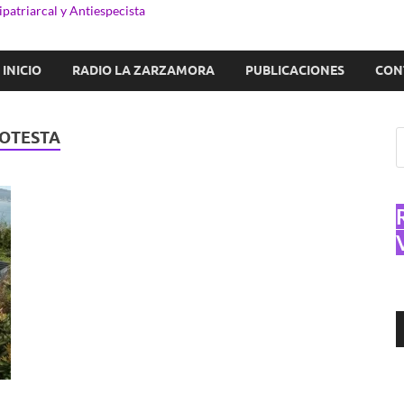
patriarcal y Antiespecista
INICIO
RADIO LA ZARZAMORA
PUBLICACIONES
CON
OTESTA
R
d
a