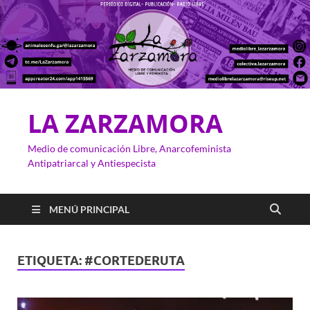
LA ZARZAMORA
Medio de comunicación Libre, Anarcofeminista
Antipatriarcal y Antiespecista
MENÚ PRINCIPAL
ETIQUETA:
#CORTEDERUTA