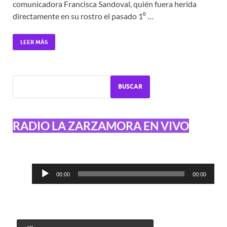
comunicadora Francisca Sandoval, quién fuera herida
directamente en su rostro el pasado 1⁰ …
LEER MÁS
BUSCAR
RADIO LA ZARZAMORA EN VIVO
Reproductor
00:00
00:00
de
audio