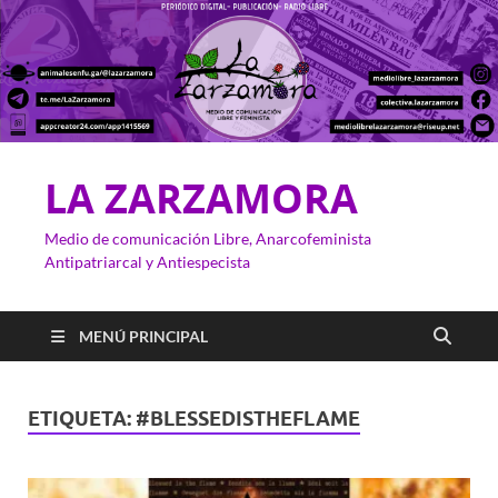
LA ZARZAMORA
Medio de comunicación Libre, Anarcofeminista
Antipatriarcal y Antiespecista
MENÚ PRINCIPAL
ETIQUETA:
#BLESSEDISTHEFLAME