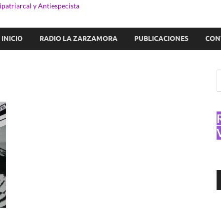
patriarcal y Antiespecista
INICIO
RADIO LA ZARZAMORA
PUBLICACIONES
CON
R
d
a