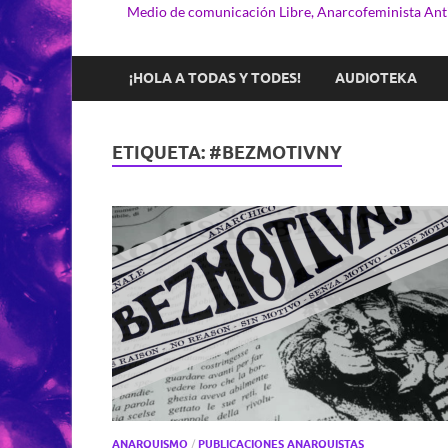
Medio de comunicación Libre, Anarcofeminista Anti
¡HOLA A TODAS Y TODES!
AUDIOTEKA
ETIQUETA:
#BEZMOTIVNY
ANARQUISMO
/
PUBLICACIONES ANARQUISTAS