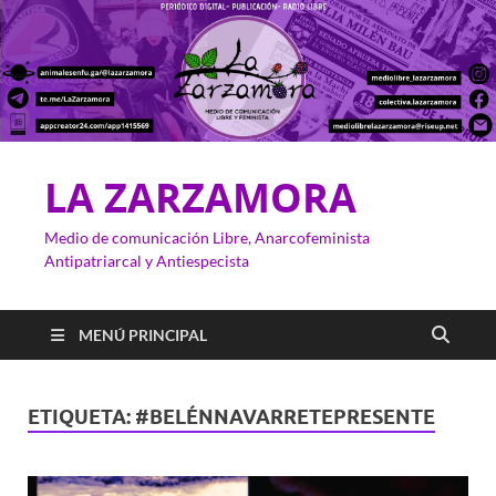
LA ZARZAMORA
Medio de comunicación Libre, Anarcofeminista
Antipatriarcal y Antiespecista
MENÚ PRINCIPAL
ETIQUETA:
#BELÉNNAVARRETEPRESENTE