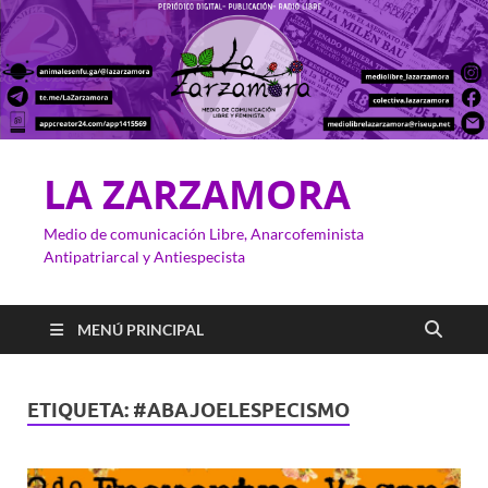
LA ZARZAMORA
Medio de comunicación Libre, Anarcofeminista
Antipatriarcal y Antiespecista
MENÚ PRINCIPAL
ETIQUETA:
#ABAJOELESPECISMO