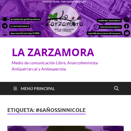
LA ZARZAMORA
Medio de comunicación Libre, Anarcofeminista
Antipatriarcal y Antiespecista
MENÚ PRINCIPAL
ETIQUETA:
#6AÑOSSINNICOLE