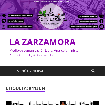
LA ZARZAMORA
Medio de comunicación Libre, Anarcofeminista
Antipatriarcal y Antiespecista
MENÚ PRINCIPAL
ETIQUETA:
#11JUN